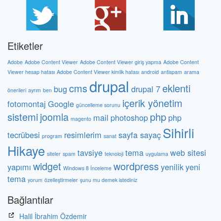
Etiketler
Adobe
Adobe Content Viewer
Adobe Content Viewer giriş yapma
Adobe Content
Viewer hesap hatası
Adobe Content Viewer kimlik hatası
android
antispam
arama
drupal
cms
eklenti
bug
drupal 7
önerileri
ayrım
ben
içerik yönetim
fotomontaj
Google
güncelleme sorunu
sistemi
joomla
php
mail
photoshop
php
magento
Sihirli
tecrübesi
resimlerim
sayfa sayaç
program
sanat
Hikaye
tavsiye
tema
web sitesi
siteler
spam
teknoloji
uygulama
widget
wordpress
yapımı
yenilik
yeni
Windows 8 İnceleme
tema
yorum
özelleştirmeler
şunu mu demek istediniz
Bağlantılar
Halil İbrahim Özdemir