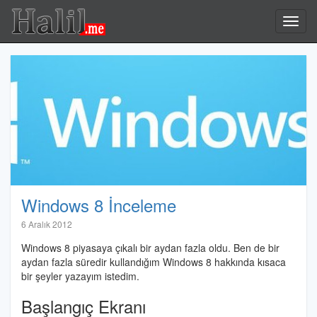
Halil.me
Toggl
navig
Windows 8 İnceleme
Halil
6 Aralık 2012
İbrahim
Windows 8 piyasaya çıkalı bir aydan fazla oldu. Ben de bir
Özdemir
aydan fazla süredir kullandığım Windows 8 hakkında kısaca
bir şeyler yazayım istedim.
Başlangıç Ekranı