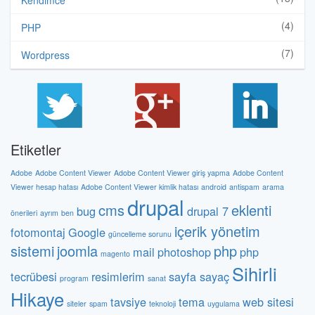
Kendimce
(4)
PHP
(7)
Wordpress
Etiketler
Adobe
Adobe Content Viewer
Adobe Content Viewer giriş yapma
Adobe Content
Viewer hesap hatası
Adobe Content Viewer kimlik hatası
android
antispam
arama
drupal
cms
eklenti
bug
drupal 7
önerileri
ayrım
ben
içerik yönetim
fotomontaj
Google
güncelleme sorunu
sistemi
joomla
php
mail
photoshop
php
magento
Sihirli
tecrübesi
resimlerim
sayfa sayaç
program
sanat
Hikaye
tavsiye
tema
web sitesi
siteler
spam
teknoloji
uygulama