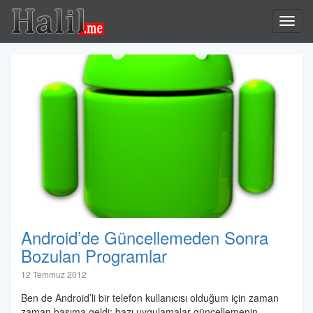
Halil.me
Toggl
navig
Android’de Güncellemeden Sonra
Bozulan Programlar
Halil
12 Temmuz 2012
İbrahim
Ben de Android’li bir telefon kullanıcısı olduğum için zaman
Özdemir
zaman başıma geldi; bazı uygulamalar güncellemenin