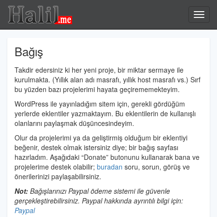
Halil.me
Toggl
navig
Bağış
19
Takdir edersiniz ki her yeni proje, bir miktar sermaye ile
Mayıs
kurulmakta. (Yıllık alan adı masrafı, yıllık host masrafı vs.) Sırf
2010
Halil
bu yüzden bazı projelerimi hayata geçirememekteyim.
İbrahim
Özdemir
WordPress ile yayınladığım sitem için, gerekli gördüğüm
yerlerde eklentiler yazmaktayım. Bu eklentilerin de kullanışlı
olanlarını paylaşmak düşüncesindeyim.
Olur da projelerimi ya da geliştirmiş olduğum bir eklentiyi
beğenir, destek olmak istersiniz diye; bir bağış sayfası
hazırladım. Aşağıdaki “Donate” butonunu kullanarak bana ve
projelerime destek olabilir;
buradan
soru, sorun, görüş ve
önerilerinizi paylaşabilirsiniz.
Not:
Bağışlarınızı Paypal ödeme sistemi ile güvenle
gerçekleştirebilirsiniz. Paypal hakkında ayrıntılı bilgi için:
Paypal