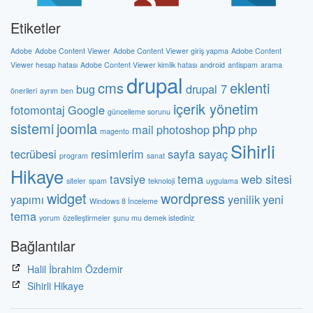
Etiketler
Adobe
Adobe Content Viewer
Adobe Content Viewer giriş yapma
Adobe Content
Viewer hesap hatası
Adobe Content Viewer kimlik hatası
android
antispam
arama
drupal
cms
eklenti
bug
drupal 7
önerileri
ayrım
ben
içerik yönetim
fotomontaj
Google
güncelleme sorunu
sistemi
joomla
php
mail
photoshop
php
magento
Sihirli
tecrübesi
resimlerim
sayfa sayaç
program
sanat
Hikaye
tavsiye
tema
web sitesi
siteler
spam
teknoloji
uygulama
widget
wordpress
yapımı
yenilik
yeni
Windows 8 İnceleme
tema
yorum
özelleştirmeler
şunu mu demek istediniz
Bağlantılar
Halil İbrahim Özdemir
Sihirli Hikaye