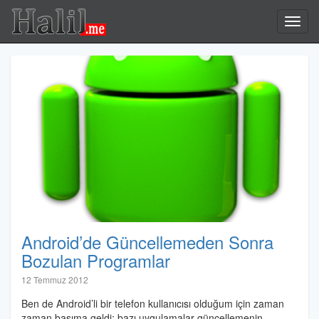
Halil.me
Toggl
navig
Android’de Güncellemeden Sonra
Bozulan Programlar
Halil
12 Temmuz 2012
İbrahim
Ben de Android’li bir telefon kullanıcısı olduğum için zaman
Özdemir
zaman başıma geldi; bazı uygulamalar güncellemenin