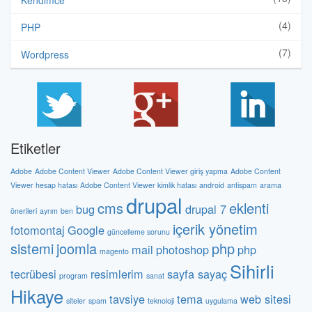
Kendimce
(4)
PHP
(7)
Wordpress
Etiketler
Adobe
Adobe Content Viewer
Adobe Content Viewer giriş yapma
Adobe Content
Viewer hesap hatası
Adobe Content Viewer kimlik hatası
android
antispam
arama
drupal
cms
eklenti
bug
drupal 7
önerileri
ayrım
ben
içerik yönetim
fotomontaj
Google
güncelleme sorunu
sistemi
joomla
php
mail
photoshop
php
magento
Sihirli
tecrübesi
resimlerim
sayfa sayaç
program
sanat
Hikaye
tavsiye
tema
web sitesi
siteler
spam
teknoloji
uygulama