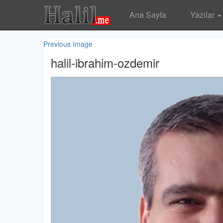
Halil.me
Ana Sayfa
Yazılar
Previous Image
halil-ibrahim-ozdemir