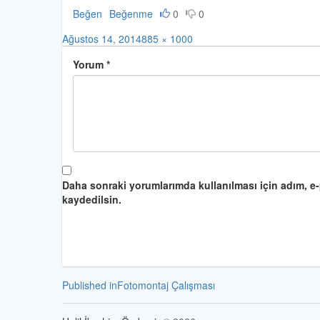
Beğen
Beğenme
0
0
Posted
Full
Ağustos 14, 2014
885 × 1000
on
size
Yorum
*
Daha sonraki yorumlarımda kullanılması için adım, e-
kaydedilsin.
Yazı
Published in
Fotomontaj Çalışması
gezinmesi