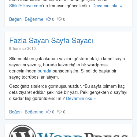
SihirliHikaye.com
‘un temasını güncelledim.
Devamını oku »
Beğen
Beğenme
0
0
Fazla Sayan Sayfa Sayacı
Halil
9 Temmuz 2010
İbrahim
Sitemdeki en çok okunan yazıları göstermek için kendi sayfa
Özdemir
sayacımı yazmış, burada kazandığım bir wordpress
deneyiminden
burada
bahsetmiştim. Şimdi de başka bir
sayaç tecrübesi anlatıyım.
Gezdiğiniz sitelerde görmüşsünüzdür, “Bu sayfa bilmem kaç
defa ziyaret edildi.” şeklinde bir yazı. Peki gerçekten o sayfayı
o kadar kişi görüntülendi mi?
Devamını oku »
Beğen
Beğenme
0
0