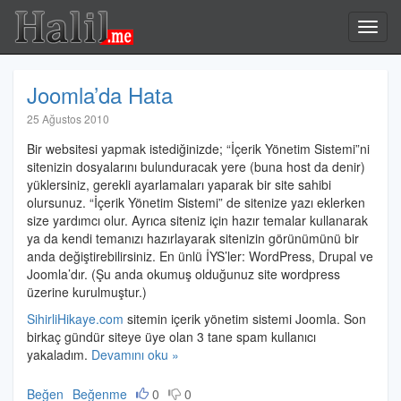
Halil.me
Toggl
navig
Joomla’da Hata
Halil
25 Ağustos 2010
İbrahim
Bir websitesi yapmak istediğinizde; “İçerik Yönetim Sistemi”ni
Özdemir
sitenizin dosyalarını bulunduracak yere (buna host da denir)
yüklersiniz, gerekli ayarlamaları yaparak bir site sahibi
olursunuz. “İçerik Yönetim Sistemi” de sitenize yazı eklerken
size yardımcı olur. Ayrıca siteniz için hazır temalar kullanarak
ya da kendi temanızı hazırlayarak sitenizin görünümünü bir
anda değiştirebilirsiniz. En ünlü İYS’ler: WordPress, Drupal ve
Joomla’dır. (Şu anda okumuş olduğunuz site wordpress
üzerine kurulmuştur.)
SihirliHikaye.com
sitemin içerik yönetim sistemi Joomla. Son
birkaç gündür siteye üye olan 3 tane spam kullanıcı
yakaladım.
Devamını oku »
Beğen
Beğenme
0
0