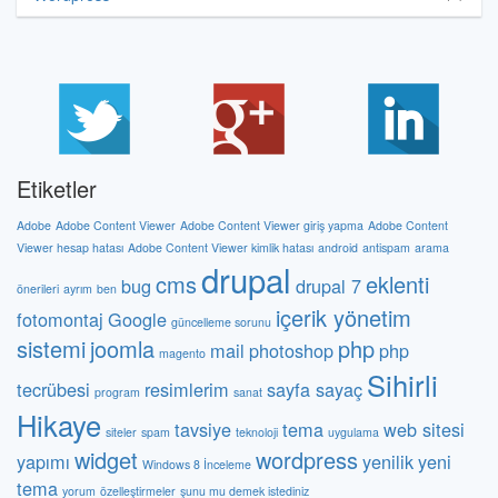
Etiketler
Adobe
Adobe Content Viewer
Adobe Content Viewer giriş yapma
Adobe Content
Viewer hesap hatası
Adobe Content Viewer kimlik hatası
android
antispam
arama
drupal
cms
eklenti
bug
drupal 7
önerileri
ayrım
ben
içerik yönetim
fotomontaj
Google
güncelleme sorunu
sistemi
joomla
php
mail
photoshop
php
magento
Sihirli
tecrübesi
resimlerim
sayfa sayaç
program
sanat
Hikaye
tavsiye
tema
web sitesi
siteler
spam
teknoloji
uygulama
widget
wordpress
yapımı
yenilik
yeni
Windows 8 İnceleme
tema
yorum
özelleştirmeler
şunu mu demek istediniz