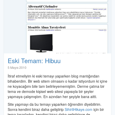
Eski Temam: Hibuu
Halil
5 Mayıs 2010
İbrahim
İtiraf etmeliyim ki eski temayı yaparken blog mantığından
Özdemir
bihaberdim. Bir web sitem olmasını o kadar istiyordum ki içine
ne koyacağımı bile tam belirleyememiştim. Derme çatma bir
tema ve demode kişisel web sitesi yapısıyla bir şeyler
yapmaya çalışmıştım. En azından her şeyiyle bana aitti.
Site yapmayı da bu temayı yaparken öğrendim diyebilirim.
Sonra kendimi biraz daha geliştirip
SihirliHikaye.com
için bir
tema tasarladım, kendimi biraz daha geliştirince de