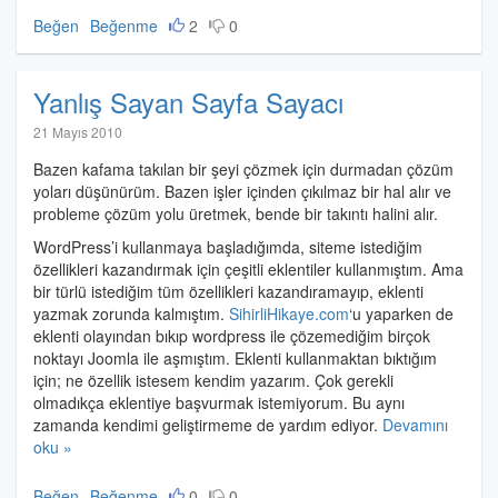
Beğen
Beğenme
2
0
Yanlış Sayan Sayfa Sayacı
Halil
21 Mayıs 2010
İbrahim
Bazen kafama takılan bir şeyi çözmek için durmadan çözüm
Özdemir
yoları düşünürüm. Bazen işler içinden çıkılmaz bir hal alır ve
probleme çözüm yolu üretmek, bende bir takıntı halini alır.
WordPress’i kullanmaya başladığımda, siteme istediğim
özellikleri kazandırmak için çeşitli eklentiler kullanmıştım. Ama
bir türlü istediğim tüm özellikleri kazandıramayıp, eklenti
yazmak zorunda kalmıştım.
SihirliHikaye.com
‘u yaparken de
eklenti olayından bıkıp wordpress ile çözemediğim birçok
noktayı Joomla ile aşmıştım. Eklenti kullanmaktan bıktığım
için; ne özellik istesem kendim yazarım. Çok gerekli
olmadıkça eklentiye başvurmak istemiyorum. Bu aynı
zamanda kendimi geliştirmeme de yardım ediyor.
Devamını
oku »
Beğen
Beğenme
0
0