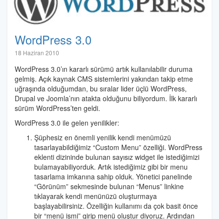
WordPress 3.0
Halil
18 Haziran 2010
İbrahim
WordPress 3.0’ın kararlı sürümü artık kullanılabilir duruma
Özdemir
gelmiş. Açık kaynak CMS sistemlerini yakından takip etme
uğraşında olduğumdan, bu sıralar lider üçlü WordPress,
Drupal ve Joomla’nın atakta olduğunu biliyordum. İlk kararlı
sürüm WordPress’ten geldi.
WordPress 3.0 ile gelen yenilikler:
Şüphesiz en önemli yenilik kendi menümüzü
tasarlayabildiğimiz “Custom Menu” özelliği. WordPress
eklenti dizininde bulunan sayısız widget ile istediğimizi
bulamayabiliyorduk. Artık istediğimiz gibi bir menu
tasarlama imkanına sahip olduk. Yönetici panelinde
“Görünüm” sekmesinde bulunan “Menus” linkine
tıklayarak kendi menünüzü oluşturmaya
başlayabilirsiniz. Özelliğin kullanımı da çok basit önce
bir “menü ismi” girip menü oluştur diyoruz. Ardından