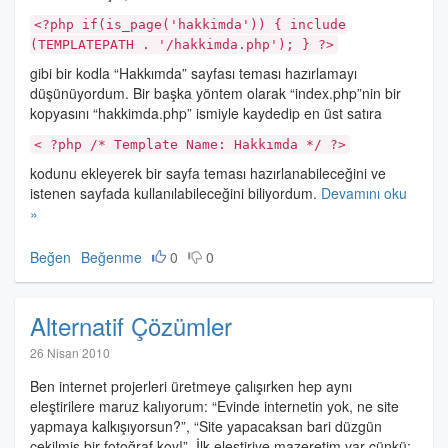
<?php if(is_page('hakkimda')) { include
(TEMPLATEPATH . '/hakkimda.php'); } ?>
gibi bir kodla “Hakkımda” sayfası teması hazırlamayı
düşünüyordum. Bir başka yöntem olarak “index.php”nin bir
kopyasını “hakkimda.php” ismiyle kaydedip en üst satıra
< ?php /* Template Name: Hakkımda */ ?>
kodunu ekleyerek bir sayfa teması hazırlanabileceğini ve
istenen sayfada kullanılabileceğini biliyordum.
Devamını oku
»
Beğen
Beğenme
0
0
Alternatif Çözümler
Halil
26 Nisan 2010
İbrahim
Ben internet projerleri üretmeye çalışırken hep aynı
Özdemir
eleştirilere maruz kalıyorum: “Evinde internetin yok, ne site
yapmaya kalkışıyorsun?”, “Site yapacaksan bari düzgün
çekilmiş bir fotoğraf koy!”. İlk eleştiriye mazeretim var çünkü;