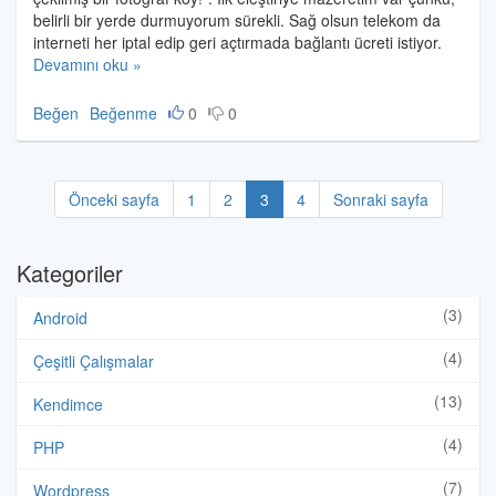
belirli bir yerde durmuyorum sürekli. Sağ olsun telekom da
interneti her iptal edip geri açtırmada bağlantı ücreti istiyor.
Devamını oku »
Beğen
Beğenme
0
0
Önceki sayfa
1
2
3
4
Sonraki sayfa
Kategoriler
(3)
Android
(4)
Çeşitli Çalışmalar
(13)
Kendimce
(4)
PHP
(7)
Wordpress